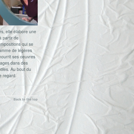
s, elle élabore une
à partir de
ompositions qui se
 gamme de légères
 nourrit ses oeuvres
 images dans des
tiles. Au bout du
e regard.
Back to the top