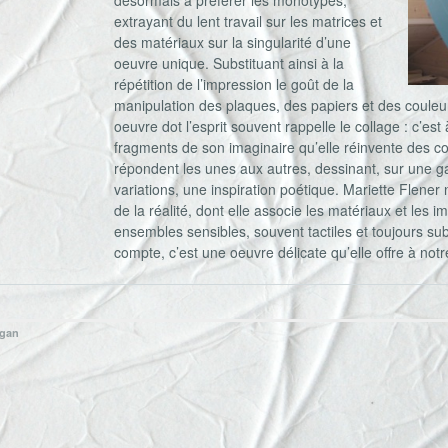
désormais à préférer les monotypes,
extrayant du lent travail sur les matrices et
des matériaux sur la singularité d’une
oeuvre unique. Substituant ainsi à la
répétition de l’impression le goût de la
manipulation des plaques, des papiers et des couleur
oeuvre dot l’esprit souvent rappelle le collage : c’est 
fragments de son imaginaire qu’elle réinvente des c
répondent les unes aux autres, dessinant, sur une
variations, une inspiration poétique. Mariette Flener
de la réalité, dont elle associe les matériaux et les
ensembles sensibles, souvent tactiles et toujours sub
compte, c’est une oeuvre délicate qu’elle offre à notr
Ngan