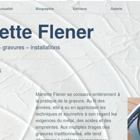
ctualité
Biographie
Editions
Galerie
ette Flener
 gravures – installations
s
Mariette Flener se consacre entièrement à
la pratique de la gravure. Au fil des
années, elle à su en apprivoiser les
techniques et soumettre à son regard les
exigences du métal, des acides et des
empreintes. Aux multiples tirages des
gravures traditionnelles, elle tend