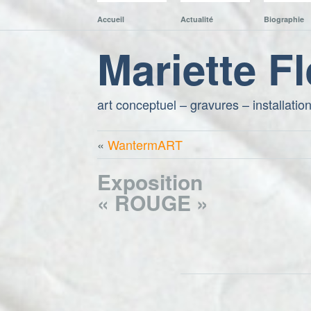
Accueil
Actualité
Biographie
Mariette F
art conceptuel – gravures – installatio
«
WantermART
Exposition
« ROUGE »
21. novembre 2018
//
Categories
Uncategoriz