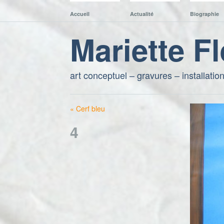
Accueil
Actualité
Biographie
Mariette F
art conceptuel – gravures – installatio
« Cerf bleu
4
16. mai 2016 //
640 × 480