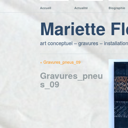
Accueil
Actualité
Biographie
Mariette F
art conceptuel – gravures – installatio
« Gravures_pneus_09
Gravures_pneu
s_09
5. mai 2016 //
622 × 486